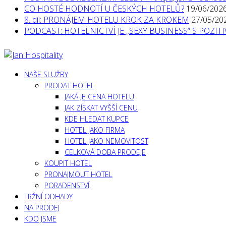
CO HOSTÉ HODNOTÍ U ČESKÝCH HOTELŮ?
19/06/202
8. díl: PRONÁJEM HOTELU KROK ZA KROKEM
27/05/20
PODCAST: HOTELNICTVÍ JE „SEXY BUSINESS“ S POZI
NAŠE SLUŽBY
PRODAT HOTEL
JAKÁ JE CENA HOTELU
JAK ZÍSKAT VYŠŠÍ CENU
KDE HLEDAT KUPCE
HOTEL JAKO FIRMA
HOTEL JAKO NEMOVITOST
CELKOVÁ DOBA PRODEJE
KOUPIT HOTEL
PRONAJMOUT HOTEL
PORADENSTVÍ
TRŽNÍ ODHADY
NA PRODEJ
KDO JSME