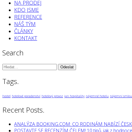
NA PRODEJ
KDO JSME
REFERENCE
NÁŠ TÝM
ČLÁNKY
KONTAKT
Search
Vyhledávání:
Tags.
hostel
hotelové poradenství
hotelový provoz
jan hospitality
nájemné hotelu
nájemní smlou
Recent Posts.
ANALÝZA BOOKING.COM: CO RODINÁM NABÍZÍ ČESK
POSTAVTE SE RECENZÍM ČELEM! 10 tipů, jak z hodnocen