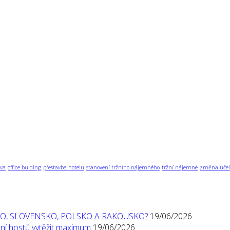
va
office bulding
přestavba hotelu
stanovení tržního nájemného
tržní nájemné
změna účel
O, SLOVENSKO, POLSKO A RAKOUSKO?
19/06/2026
í hostů vytěžit maximum
19/06/2026