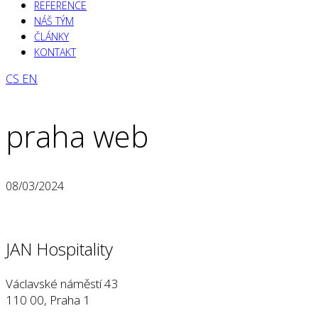
REFERENCE
NÁŠ TÝM
ČLÁNKY
KONTAKT
CS
EN
praha web
08/03/2024
JAN Hospitality
Václavské náměstí 43
110 00, Praha 1