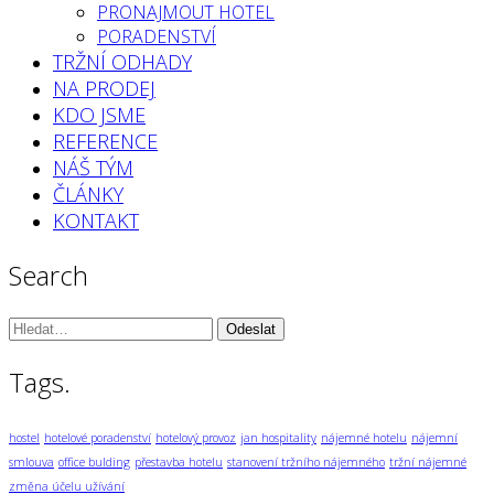
PRONAJMOUT HOTEL
PORADENSTVÍ
TRŽNÍ ODHADY
NA PRODEJ
KDO JSME
REFERENCE
NÁŠ TÝM
ČLÁNKY
KONTAKT
Search
Vyhledávání:
Tags.
hostel
hotelové poradenství
hotelový provoz
jan hospitality
nájemné hotelu
nájemní
smlouva
office bulding
přestavba hotelu
stanovení tržního nájemného
tržní nájemné
změna účelu užívání