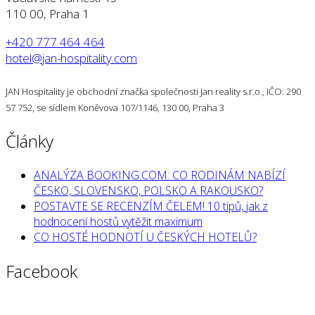
110 00, Praha 1
+420 777 464 464
hotel@jan-hospitality.com
JAN Hospitality je obchodní značka společnosti Jan reality s.r.o., IČO: 290
57 752, se sídlem Koněvova 107/1146, 130 00, Praha 3
Články
ANALÝZA BOOKING.COM: CO RODINÁM NABÍZÍ
ČESKO, SLOVENSKO, POLSKO A RAKOUSKO?
POSTAVTE SE RECENZÍM ČELEM! 10 tipů, jak z
hodnocení hostů vytěžit maximum
CO HOSTÉ HODNOTÍ U ČESKÝCH HOTELŮ?
Facebook