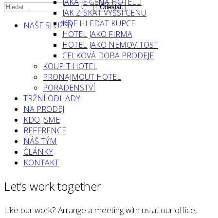
JAKÁ JE CENA HOTELU
JAK ZÍSKAT VYŠŠÍ CENU
KDE HLEDAT KUPCE
NAŠE SLUŽBY
HOTEL JAKO FIRMA
HOTEL JAKO NEMOVITOST
CELKOVÁ DOBA PRODEJE
KOUPIT HOTEL
PRONAJMOUT HOTEL
PORADENSTVÍ
TRŽNÍ ODHADY
NA PRODEJ
KDO JSME
REFERENCE
NÁŠ TÝM
ČLÁNKY
KONTAKT
Let’s work together
Like our work? Arrange a meeting with us at our office,