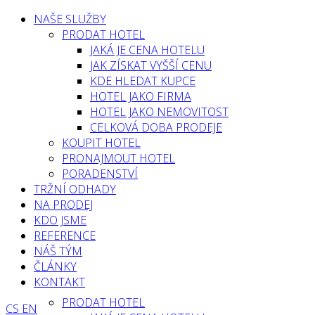
NAŠE SLUŽBY
PRODAT HOTEL
JAKÁ JE CENA HOTELU
JAK ZÍSKAT VYŠŠÍ CENU
KDE HLEDAT KUPCE
HOTEL JAKO FIRMA
HOTEL JAKO NEMOVITOST
CELKOVÁ DOBA PRODEJE
KOUPIT HOTEL
PRONAJMOUT HOTEL
PORADENSTVÍ
TRŽNÍ ODHADY
NA PRODEJ
KDO JSME
REFERENCE
NÁŠ TÝM
ČLÁNKY
KONTAKT
PRODAT HOTEL
CS
EN