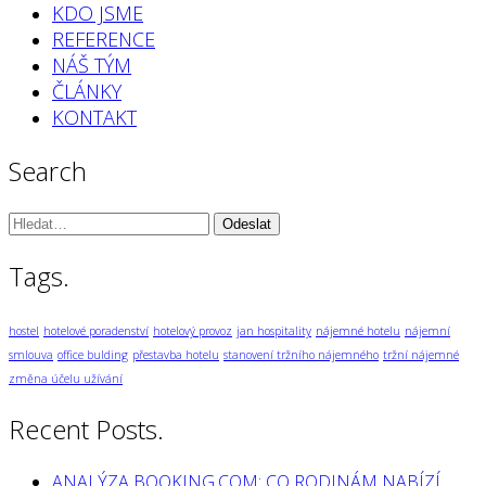
KDO JSME
REFERENCE
NÁŠ TÝM
ČLÁNKY
KONTAKT
Search
Vyhledávání:
Tags.
hostel
hotelové poradenství
hotelový provoz
jan hospitality
nájemné hotelu
nájemní
smlouva
office bulding
přestavba hotelu
stanovení tržního nájemného
tržní nájemné
změna účelu užívání
Recent Posts.
ANALÝZA BOOKING.COM: CO RODINÁM NABÍZÍ