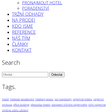
PRONAJMOUT HOTEL
PORADENSTVÍ
TRŽNÍ ODHADY
NA PRODEJ
KDO JSME
REFERENCE
NÁŠ TÝM
ČLÁNKY
KONTAKT
Search
Vyhledávání:
Tags.
hostel
hotelové poradenství
hotelový provoz
jan hospitality
nájemné hotelu
nájemní
smlouva
office bulding
přestavba hotelu
stanovení tržního nájemného
tržní nájemné
změna účelu užívání