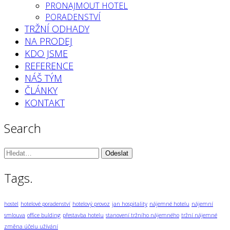
PRONAJMOUT HOTEL
PORADENSTVÍ
TRŽNÍ ODHADY
NA PRODEJ
KDO JSME
REFERENCE
NÁŠ TÝM
ČLÁNKY
KONTAKT
Search
Vyhledávání:
Tags.
hostel
hotelové poradenství
hotelový provoz
jan hospitality
nájemné hotelu
nájemní
smlouva
office bulding
přestavba hotelu
stanovení tržního nájemného
tržní nájemné
změna účelu užívání