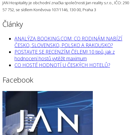
JAN Hospitality je obchodní značka společnosti Jan reality s.r.o., IČO: 290
57 752, se sídlem Koněvova 107/1146, 130 00, Praha 3
Články
ANALÝZA BOOKING.COM: CO RODINÁM NABÍZÍ
ČESKO, SLOVENSKO, POLSKO A RAKOUSKO?
POSTAVTE SE RECENZÍM ČELEM! 10 tipů, jak z
hodnocení hostů vytěžit maximum
CO HOSTÉ HODNOTÍ U ČESKÝCH HOTELŮ?
Facebook