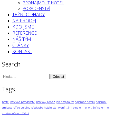
PRONAJMOUT HOTEL
PORADENSTVÍ
TRŽNÍ ODHADY
NA PRODEJ
KDO JSME
REFERENCE
NÁŠ TÝM
ČLÁNKY
KONTAKT
Search
Vyhledávání:
Tags.
hostel
hotelové poradenství
hotelový provoz
jan hospitality
nájemné hotelu
nájemní
smlouva
office bulding
přestavba hotelu
stanovení tržního nájemného
tržní nájemné
změna účelu užívání