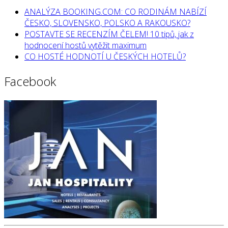
ANALÝZA BOOKING.COM: CO RODINÁM NABÍZÍ
ČESKO, SLOVENSKO, POLSKO A RAKOUSKO?
POSTAVTE SE RECENZÍM ČELEM! 10 tipů, jak z
hodnocení hostů vytěžit maximum
CO HOSTÉ HODNOTÍ U ČESKÝCH HOTELŮ?
Facebook