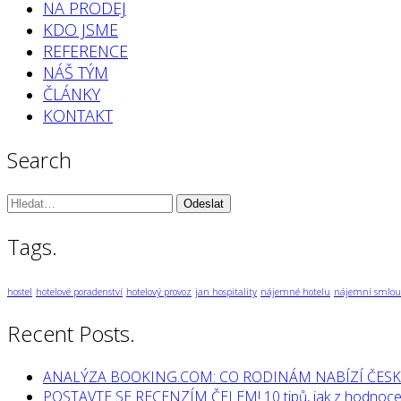
NA PRODEJ
KDO JSME
REFERENCE
NÁŠ TÝM
ČLÁNKY
KONTAKT
Search
Vyhledávání:
Tags.
hostel
hotelové poradenství
hotelový provoz
jan hospitality
nájemné hotelu
nájemní smlou
Recent Posts.
ANALÝZA BOOKING.COM: CO RODINÁM NABÍZÍ ČESK
POSTAVTE SE RECENZÍM ČELEM! 10 tipů, jak z hodnocen