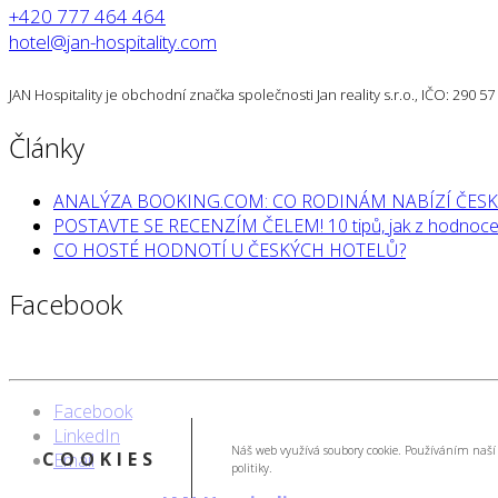
+420 777 464 464
hotel@jan-hospitality.com
JAN Hospitality je obchodní značka společnosti Jan reality s.r.o., IČO: 290 
Články
ANALÝZA BOOKING.COM: CO RODINÁM NABÍZÍ ČESK
POSTAVTE SE RECENZÍM ČELEM! 10 tipů, jak z hodnocen
CO HOSTÉ HODNOTÍ U ČESKÝCH HOTELŮ?
Facebook
Facebook
LinkedIn
Náš web využívá soubory cookie. Používáním naší 
COOKIES
Email
politiky.