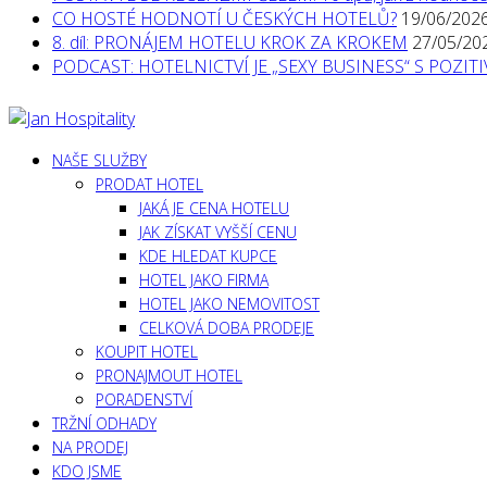
CO HOSTÉ HODNOTÍ U ČESKÝCH HOTELŮ?
19/06/202
8. díl: PRONÁJEM HOTELU KROK ZA KROKEM
27/05/20
PODCAST: HOTELNICTVÍ JE „SEXY BUSINESS“ S POZI
NAŠE SLUŽBY
PRODAT HOTEL
JAKÁ JE CENA HOTELU
JAK ZÍSKAT VYŠŠÍ CENU
KDE HLEDAT KUPCE
HOTEL JAKO FIRMA
HOTEL JAKO NEMOVITOST
CELKOVÁ DOBA PRODEJE
KOUPIT HOTEL
PRONAJMOUT HOTEL
PORADENSTVÍ
TRŽNÍ ODHADY
NA PRODEJ
KDO JSME