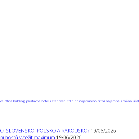
va
office bulding
přestavba hotelu
stanovení tržního nájemného
tržní nájemné
změna účel
O, SLOVENSKO, POLSKO A RAKOUSKO?
19/06/2026
í hostů vytěžit maximum
19/06/2026