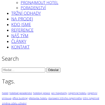
PRONAJMOUT HOTEL
PORADENSTVÍ
TRŽNÍ ODHADY
NA PRODEJ
KDO JSME
REFERENCE
NÁŠ TÝM
ČLÁNKY
KONTAKT
Search
Vyhledávání:
Tags.
hostel
hotelové poradenství
hotelový provoz
jan hospitality
nájemné hotelu
nájemní
smlouva
office bulding
přestavba hotelu
stanovení tržního nájemného
tržní nájemné
změna účelu užívání