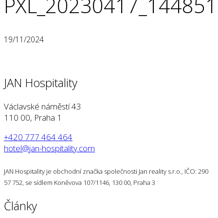
PXL_20230417_14485
19/11/2024
JAN Hospitality
Václavské náměstí 43
110 00, Praha 1
+420 777 464 464
hotel@jan-hospitality.com
JAN Hospitality je obchodní značka společnosti Jan reality s.r.o., IČO: 290
57 752, se sídlem Koněvova 107/1146, 130 00, Praha 3
Články