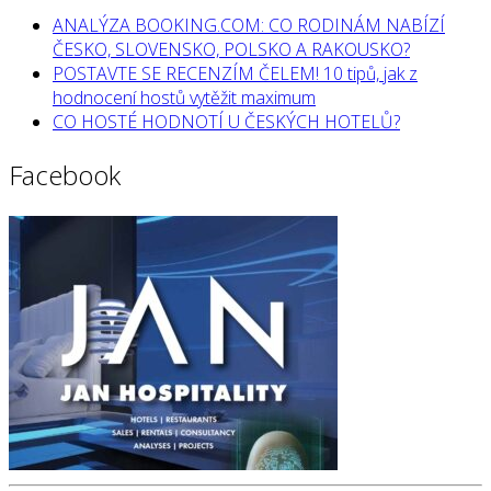
ANALÝZA BOOKING.COM: CO RODINÁM NABÍZÍ
ČESKO, SLOVENSKO, POLSKO A RAKOUSKO?
POSTAVTE SE RECENZÍM ČELEM! 10 tipů, jak z
hodnocení hostů vytěžit maximum
CO HOSTÉ HODNOTÍ U ČESKÝCH HOTELŮ?
Facebook