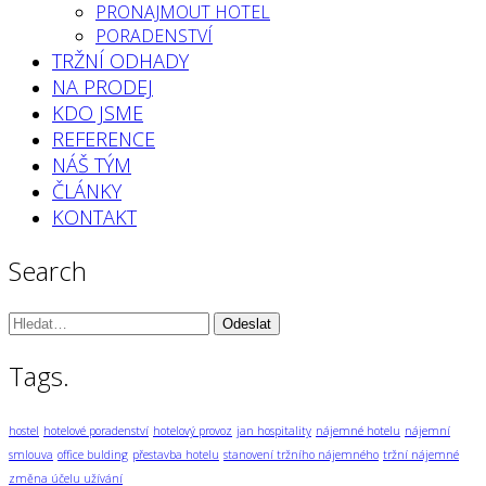
PRONAJMOUT HOTEL
PORADENSTVÍ
TRŽNÍ ODHADY
NA PRODEJ
KDO JSME
REFERENCE
NÁŠ TÝM
ČLÁNKY
KONTAKT
Search
Vyhledávání:
Tags.
hostel
hotelové poradenství
hotelový provoz
jan hospitality
nájemné hotelu
nájemní
smlouva
office bulding
přestavba hotelu
stanovení tržního nájemného
tržní nájemné
změna účelu užívání