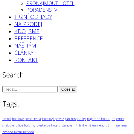
PRONAJMOUT HOTEL
PORADENSTVÍ
TRŽNÍ ODHADY
NA PRODEJ
KDO JSME
REFERENCE
NÁŠ TÝM
ČLÁNKY
KONTAKT
Search
Vyhledávání:
Tags.
hostel
hotelové poradenství
hotelový provoz
jan hospitality
nájemné hotelu
nájemní
smlouva
office bulding
přestavba hotelu
stanovení tržního nájemného
tržní nájemné
změna účelu užívání