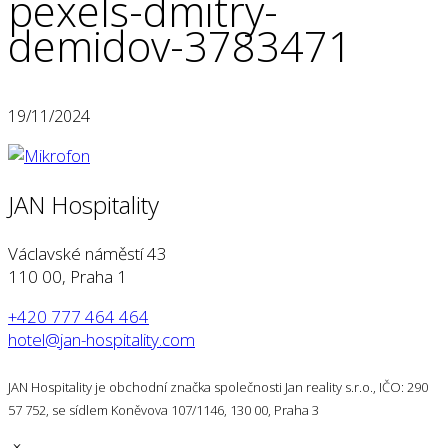
pexels-dmitry-
demidov-3783471
19/11/2024
JAN Hospitality
Václavské náměstí 43
110 00, Praha 1
+420 777 464 464
hotel@jan-hospitality.com
JAN Hospitality je obchodní značka společnosti Jan reality s.r.o., IČO: 290
57 752, se sídlem Koněvova 107/1146, 130 00, Praha 3