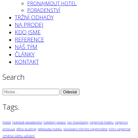
PRONAJMOUT HOTEL
PORADENSTVÍ
TRŽNÍ ODHADY
NA PRODEJ
KDO JSME
REFERENCE
NÁŠ TÝM
ČLÁNKY
KONTAKT
Search
Vyhledávání:
Tags.
hostel
hotelové poradenství
hotelový provoz
jan hospitality
nájemné hotelu
nájemní
smlouva
office bulding
přestavba hotelu
stanovení tržního nájemného
tržní nájemné
změna účelu užívání