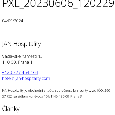
PXL_20230606_12022
04/09/2024
JAN Hospitality
Václavské náměstí 43
110 00, Praha 1
+420 777 464 464
hotel@jan-hospitality.com
JAN Hospitality je obchodní značka společnosti Jan reality s.r.o., IČO: 290
57 752, se sídlem Koněvova 107/1146, 130 00, Praha 3
Články