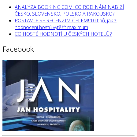
ANALÝZA BOOKING.COM: CO RODINÁM NABÍZÍ
ČESKO, SLOVENSKO, POLSKO A RAKOUSKO?
POSTAVTE SE RECENZÍM ČELEM! 10 tipů, jak z
hodnocení hostů vytěžit maximum
CO HOSTÉ HODNOTÍ U ČESKÝCH HOTELŮ?
Facebook