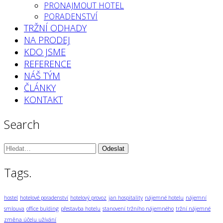
PRONAJMOUT HOTEL
PORADENSTVÍ
TRŽNÍ ODHADY
NA PRODEJ
KDO JSME
REFERENCE
NÁŠ TÝM
ČLÁNKY
KONTAKT
Search
Vyhledávání:
Tags.
hostel
hotelové poradenství
hotelový provoz
jan hospitality
nájemné hotelu
nájemní
smlouva
office bulding
přestavba hotelu
stanovení tržního nájemného
tržní nájemné
změna účelu užívání