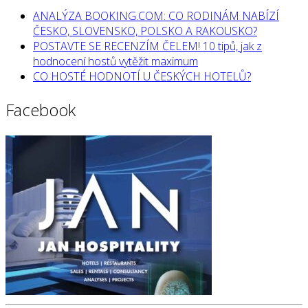
ANALÝZA BOOKING.COM: CO RODINÁM NABÍZÍ
ČESKO, SLOVENSKO, POLSKO A RAKOUSKO?
POSTAVTE SE RECENZÍM ČELEM! 10 tipů, jak z
hodnocení hostů vytěžit maximum
CO HOSTÉ HODNOTÍ U ČESKÝCH HOTELŮ?
Facebook