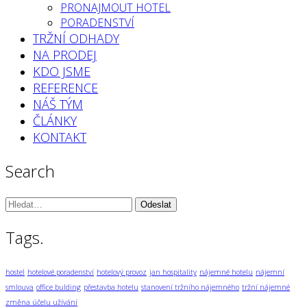
PRONAJMOUT HOTEL
PORADENSTVÍ
TRŽNÍ ODHADY
NA PRODEJ
KDO JSME
REFERENCE
NÁŠ TÝM
ČLÁNKY
KONTAKT
Search
Vyhledávání:
Tags.
hostel
hotelové poradenství
hotelový provoz
jan hospitality
nájemné hotelu
nájemní
smlouva
office bulding
přestavba hotelu
stanovení tržního nájemného
tržní nájemné
změna účelu užívání