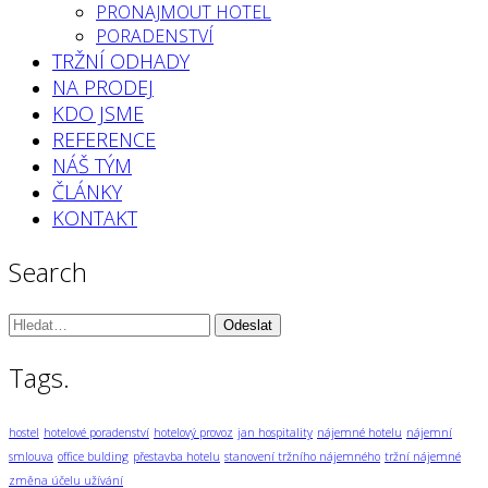
PRONAJMOUT HOTEL
PORADENSTVÍ
TRŽNÍ ODHADY
NA PRODEJ
KDO JSME
REFERENCE
NÁŠ TÝM
ČLÁNKY
KONTAKT
Search
Vyhledávání:
Tags.
hostel
hotelové poradenství
hotelový provoz
jan hospitality
nájemné hotelu
nájemní
smlouva
office bulding
přestavba hotelu
stanovení tržního nájemného
tržní nájemné
změna účelu užívání