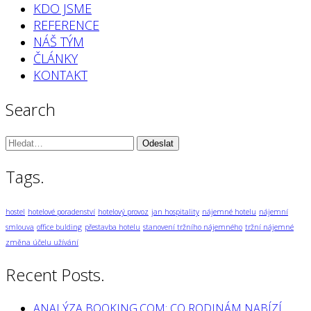
KDO JSME
REFERENCE
NÁŠ TÝM
ČLÁNKY
KONTAKT
Search
Vyhledávání:
Tags.
hostel
hotelové poradenství
hotelový provoz
jan hospitality
nájemné hotelu
nájemní
smlouva
office bulding
přestavba hotelu
stanovení tržního nájemného
tržní nájemné
změna účelu užívání
Recent Posts.
ANALÝZA BOOKING.COM: CO RODINÁM NABÍZÍ