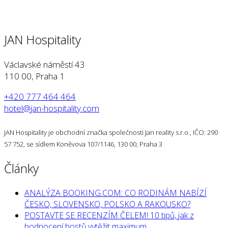
JAN Hospitality
Václavské náměstí 43
110 00, Praha 1
+420 777 464 464
hotel@jan-hospitality.com
JAN Hospitality je obchodní značka společnosti Jan reality s.r.o., IČO: 290
57 752, se sídlem Koněvova 107/1146, 130 00, Praha 3
Články
ANALÝZA BOOKING.COM: CO RODINÁM NABÍZÍ
ČESKO, SLOVENSKO, POLSKO A RAKOUSKO?
POSTAVTE SE RECENZÍM ČELEM! 10 tipů, jak z
hodnocení hostů vytěžit maximum