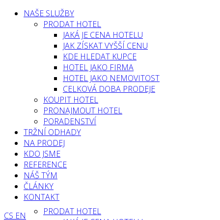
NAŠE SLUŽBY
PRODAT HOTEL
JAKÁ JE CENA HOTELU
JAK ZÍSKAT VYŠŠÍ CENU
KDE HLEDAT KUPCE
HOTEL JAKO FIRMA
HOTEL JAKO NEMOVITOST
CELKOVÁ DOBA PRODEJE
KOUPIT HOTEL
PRONAJMOUT HOTEL
PORADENSTVÍ
TRŽNÍ ODHADY
NA PRODEJ
KDO JSME
REFERENCE
NÁŠ TÝM
ČLÁNKY
KONTAKT
PRODAT HOTEL
CS
EN