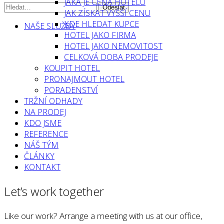
JAKÁ JE CENA HOTELU
JAK ZÍSKAT VYŠŠÍ CENU
KDE HLEDAT KUPCE
NAŠE SLUŽBY
HOTEL JAKO FIRMA
HOTEL JAKO NEMOVITOST
CELKOVÁ DOBA PRODEJE
KOUPIT HOTEL
PRONAJMOUT HOTEL
PORADENSTVÍ
TRŽNÍ ODHADY
NA PRODEJ
KDO JSME
REFERENCE
NÁŠ TÝM
ČLÁNKY
KONTAKT
Let’s work together
Like our work? Arrange a meeting with us at our office,