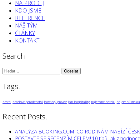
NA PRODEJ
KDO JSME
REFERENCE
NÁŠ TÝM
ČLÁNKY
KONTAKT
Search
Vyhledávání:
Tags.
hostel
hotelové poradenství
hotelový provoz
jan hospitality
nájemné hotelu
nájemní smlou
Recent Posts.
ANALÝZA BOOKING.COM: CO RODINÁM NABÍZÍ ČESK
POSTAVTE SE RECENZÍM ČELEM! 10 tipů, jak z hodnocen