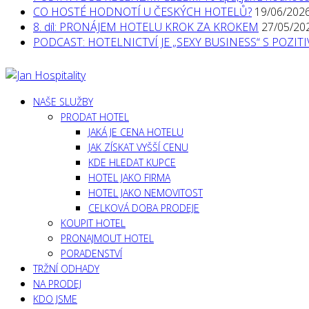
CO HOSTÉ HODNOTÍ U ČESKÝCH HOTELŮ?
19/06/202
8. díl: PRONÁJEM HOTELU KROK ZA KROKEM
27/05/20
PODCAST: HOTELNICTVÍ JE „SEXY BUSINESS“ S POZI
NAŠE SLUŽBY
PRODAT HOTEL
JAKÁ JE CENA HOTELU
JAK ZÍSKAT VYŠŠÍ CENU
KDE HLEDAT KUPCE
HOTEL JAKO FIRMA
HOTEL JAKO NEMOVITOST
CELKOVÁ DOBA PRODEJE
KOUPIT HOTEL
PRONAJMOUT HOTEL
PORADENSTVÍ
TRŽNÍ ODHADY
NA PRODEJ
KDO JSME