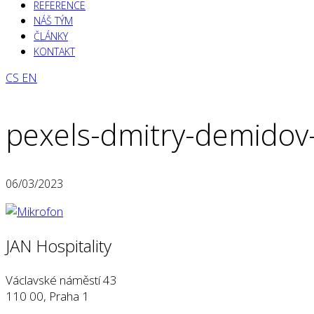
REFERENCE
NÁŠ TÝM
ČLÁNKY
KONTAKT
CS
EN
pexels-dmitry-demido
06/03/2023
JAN Hospitality
Václavské náměstí 43
110 00, Praha 1