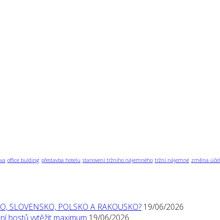
va
office bulding
přestavba hotelu
stanovení tržního nájemného
tržní nájemné
změna účel
O, SLOVENSKO, POLSKO A RAKOUSKO?
19/06/2026
í hostů vytěžit maximum
19/06/2026