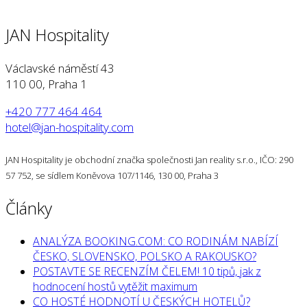
JAN Hospitality
Václavské náměstí 43
110 00, Praha 1
+420 777 464 464
hotel@jan-hospitality.com
JAN Hospitality je obchodní značka společnosti Jan reality s.r.o., IČO: 290
57 752, se sídlem Koněvova 107/1146, 130 00, Praha 3
Články
ANALÝZA BOOKING.COM: CO RODINÁM NABÍZÍ
ČESKO, SLOVENSKO, POLSKO A RAKOUSKO?
POSTAVTE SE RECENZÍM ČELEM! 10 tipů, jak z
hodnocení hostů vytěžit maximum
CO HOSTÉ HODNOTÍ U ČESKÝCH HOTELŮ?