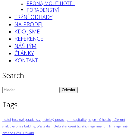
PRONAJMOUT HOTEL
PORADENSTVÍ
TRŽNÍ ODHADY
NA PRODEJ
KDO JSME
REFERENCE
NÁŠ TÝM
ČLÁNKY
KONTAKT
Search
Vyhledávání:
Tags.
hostel
hotelové poradenství
hotelový provoz
jan hospitality
nájemné hotelu
nájemní
smlouva
office bulding
přestavba hotelu
stanovení tržního nájemného
tržní nájemné
změna účelu užívání