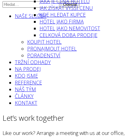
JAKÁ JE CENA HOTELU
JAK ZÍSKAT VYŠŠÍ CENU
KDE HLEDAT KUPCE
NAŠE SLUŽBY
HOTEL JAKO FIRMA
HOTEL JAKO NEMOVITOST
CELKOVÁ DOBA PRODEJE
KOUPIT HOTEL
PRONAJMOUT HOTEL
PORADENSTVÍ
TRŽNÍ ODHADY
NA PRODEJ
KDO JSME
REFERENCE
NÁŠ TÝM
ČLÁNKY
KONTAKT
Let’s work together
Like our work? Arrange a meeting with us at our office,