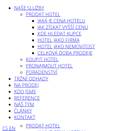
NAŠE SLUŽBY
PRODAT HOTEL
JAKÁ JE CENA HOTELU
JAK ZÍSKAT VYŠŠÍ CENU
KDE HLEDAT KUPCE
HOTEL JAKO FIRMA
HOTEL JAKO NEMOVITOST
CELKOVÁ DOBA PRODEJE
KOUPIT HOTEL
PRONAJMOUT HOTEL
PORADENSTVÍ
TRŽNÍ ODHADY
NA PRODEJ
KDO JSME
REFERENCE
NÁŠ TÝM
ČLÁNKY
KONTAKT
PRODAT HOTEL
CS
EN