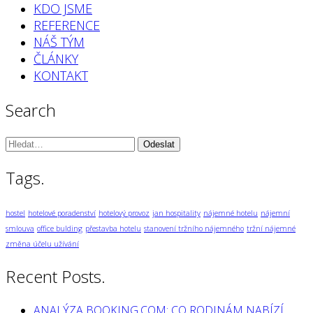
KDO JSME
REFERENCE
NÁŠ TÝM
ČLÁNKY
KONTAKT
Search
Vyhledávání:
Tags.
hostel
hotelové poradenství
hotelový provoz
jan hospitality
nájemné hotelu
nájemní
smlouva
office bulding
přestavba hotelu
stanovení tržního nájemného
tržní nájemné
změna účelu užívání
Recent Posts.
ANALÝZA BOOKING.COM: CO RODINÁM NABÍZÍ