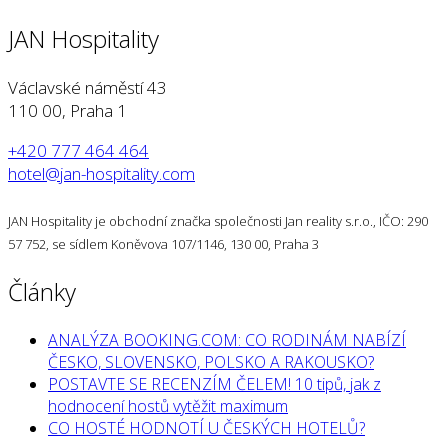
JAN Hospitality
Václavské náměstí 43
110 00, Praha 1
+420 777 464 464
hotel@jan-hospitality.com
JAN Hospitality je obchodní značka společnosti Jan reality s.r.o., IČO: 290
57 752, se sídlem Koněvova 107/1146, 130 00, Praha 3
Články
ANALÝZA BOOKING.COM: CO RODINÁM NABÍZÍ
ČESKO, SLOVENSKO, POLSKO A RAKOUSKO?
POSTAVTE SE RECENZÍM ČELEM! 10 tipů, jak z
hodnocení hostů vytěžit maximum
CO HOSTÉ HODNOTÍ U ČESKÝCH HOTELŮ?