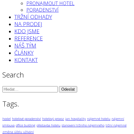
PRONAJMOUT HOTEL
PORADENSTVÍ
TRŽNÍ ODHADY
NA PRODEJ
KDO JSME
REFERENCE
NÁŠ TÝM
ČLÁNKY
KONTAKT
Search
Vyhledávání:
Tags.
hostel
hotelové poradenství
hotelový provoz
jan hospitality
nájemné hotelu
nájemní
smlouva
office bulding
přestavba hotelu
stanovení tržního nájemného
tržní nájemné
změna účelu užívání