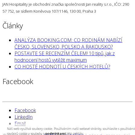
JAN Hospitality je obchodní značka společnosti Jan reality s.r.o., IČO: 290
57 752, se sídlem Koněvova 107/1146, 130 00, Praha 3
Články
ANALÝZA BOOKING.COM: CO RODINÁM NABÍZÍ
ČESKO, SLOVENSKO, POLSKO A RAKOUSKO?
POSTAVTE SE RECENZÍM ČELEM! 10 tipů, jak z
hodnocení hostů vytěžit maximum
CO HOSTÉ HODNOTÍ U ČESKÝCH HOTELŮ?
Facebook
Facebook
LinkedIn
Email
Náš web využívá soubory cookie. Používáním naší webové stránky, souhlasíte s používán
souborů cookie v souladu s
podmínkami
této politiky.