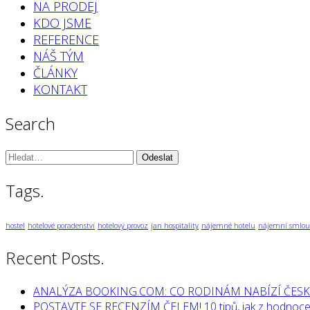
NA PRODEJ
KDO JSME
REFERENCE
NÁŠ TÝM
ČLÁNKY
KONTAKT
Search
Vyhledávání:
Tags.
hostel
hotelové poradenství
hotelový provoz
jan hospitality
nájemné hotelu
nájemní smlou
Recent Posts.
ANALÝZA BOOKING.COM: CO RODINÁM NABÍZÍ ČESK
POSTAVTE SE RECENZÍM ČELEM! 10 tipů, jak z hodnocen