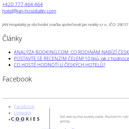
+420 777 464 464
hotel@jan-hospitality.com
JAN Hospitality je obchodní značka společnosti Jan reality s.r.o., IČO: 290 
Články
ANALÝZA BOOKING.COM: CO RODINÁM NABÍZÍ ČESK
POSTAVTE SE RECENZÍM ČELEM! 10 tipů, jak z hodnocen
CO HOSTÉ HODNOTÍ U ČESKÝCH HOTELŮ?
Facebook
Facebook
LinkedIn
Náš web využívá soubory cookie. Používáním naší 
COOKIES
Email
politiky.