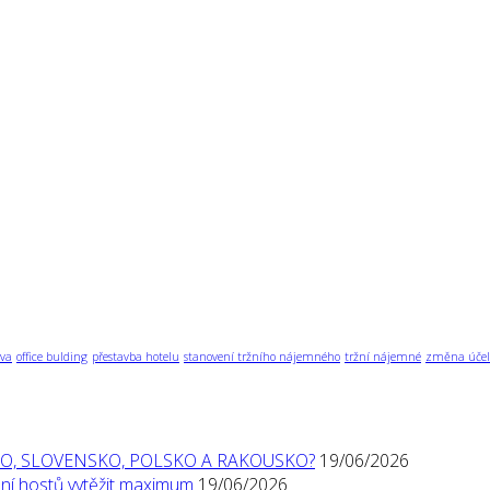
va
office bulding
přestavba hotelu
stanovení tržního nájemného
tržní nájemné
změna účel
O, SLOVENSKO, POLSKO A RAKOUSKO?
19/06/2026
í hostů vytěžit maximum
19/06/2026