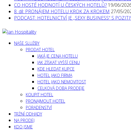
CO HOSTÉ HODNOTÍ U ČESKÝCH HOTELŮ?
19/06/202
8. díl: PRONÁJEM HOTELU KROK ZA KROKEM
27/05/20
PODCAST: HOTELNICTVÍ JE „SEXY BUSINESS“ S POZI
NAŠE SLUŽBY
PRODAT HOTEL
JAKÁ JE CENA HOTELU
JAK ZÍSKAT VYŠŠÍ CENU
KDE HLEDAT KUPCE
HOTEL JAKO FIRMA
HOTEL JAKO NEMOVITOST
CELKOVÁ DOBA PRODEJE
KOUPIT HOTEL
PRONAJMOUT HOTEL
PORADENSTVÍ
TRŽNÍ ODHADY
NA PRODEJ
KDO JSME