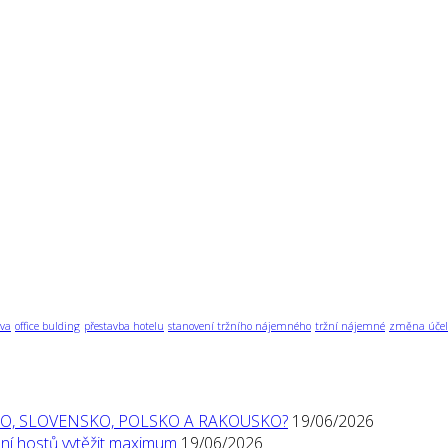
va
office bulding
přestavba hotelu
stanovení tržního nájemného
tržní nájemné
změna účel
O, SLOVENSKO, POLSKO A RAKOUSKO?
19/06/2026
í hostů vytěžit maximum
19/06/2026