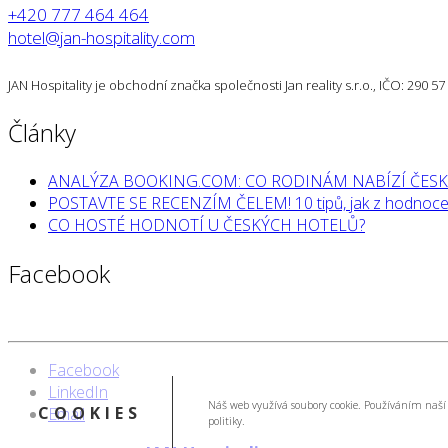
+420 777 464 464
hotel@jan-hospitality.com
JAN Hospitality je obchodní značka společnosti Jan reality s.r.o., IČO: 290 
Články
ANALÝZA BOOKING.COM: CO RODINÁM NABÍZÍ ČESK
POSTAVTE SE RECENZÍM ČELEM! 10 tipů, jak z hodnocen
CO HOSTÉ HODNOTÍ U ČESKÝCH HOTELŮ?
Facebook
Facebook
LinkedIn
Náš web využívá soubory cookie. Používáním naší 
COOKIES
Email
politiky.