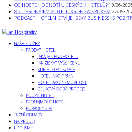
CO HOSTÉ HODNOTÍ U ČESKÝCH HOTELŮ?
19/06/202
8. díl: PRONÁJEM HOTELU KROK ZA KROKEM
27/05/20
PODCAST: HOTELNICTVÍ JE „SEXY BUSINESS“ S POZI
NAŠE SLUŽBY
PRODAT HOTEL
JAKÁ JE CENA HOTELU
JAK ZÍSKAT VYŠŠÍ CENU
KDE HLEDAT KUPCE
HOTEL JAKO FIRMA
HOTEL JAKO NEMOVITOST
CELKOVÁ DOBA PRODEJE
KOUPIT HOTEL
PRONAJMOUT HOTEL
PORADENSTVÍ
TRŽNÍ ODHADY
NA PRODEJ
KDO JSME