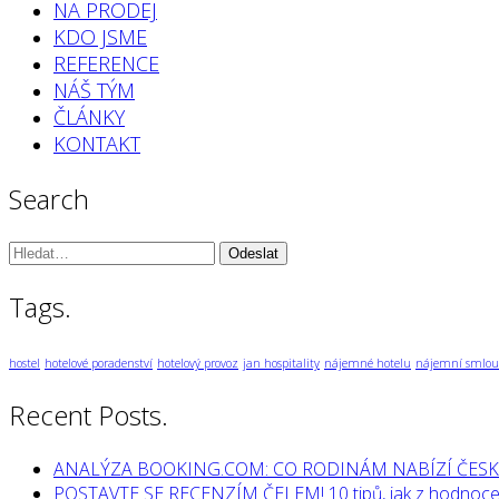
NA PRODEJ
KDO JSME
REFERENCE
NÁŠ TÝM
ČLÁNKY
KONTAKT
Search
Vyhledávání:
Tags.
hostel
hotelové poradenství
hotelový provoz
jan hospitality
nájemné hotelu
nájemní smlou
Recent Posts.
ANALÝZA BOOKING.COM: CO RODINÁM NABÍZÍ ČESK
POSTAVTE SE RECENZÍM ČELEM! 10 tipů, jak z hodnocen