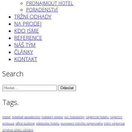
PRONAJMOUT HOTEL
PORADENSTVÍ
TRŽNÍ ODHADY
NA PRODEJ
KDO JSME
REFERENCE
NÁŠ TÝM
ČLÁNKY
KONTAKT
Search
Vyhledávání:
Tags.
hostel
hotelové poradenství
hotelový provoz
jan hospitality
nájemné hotelu
nájemní
smlouva
office bulding
přestavba hotelu
stanovení tržního nájemného
tržní nájemné
změna účelu užívání