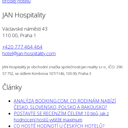
JAN Hospitality
Václavské náměstí 43
110 00, Praha 1
+420 777 464 464
hotel@jan-hospitality.com
JAN Hospitality je obchodní značka společnosti Jan reality s.r.o., IČO: 290
57 752, se sídlem Koněvova 107/1146, 130 00, Praha 3
Články
ANALÝZA BOOKING.COM: CO RODINÁM NABÍZÍ
ČESKO, SLOVENSKO, POLSKO A RAKOUSKO?
POSTAVTE SE RECENZÍM ČELEM! 10 tipů, jak z
hodnocení hostů vytěžit maximum
CO HOSTÉ HODNOTÍ U ČESKÝCH HOTELŮ?