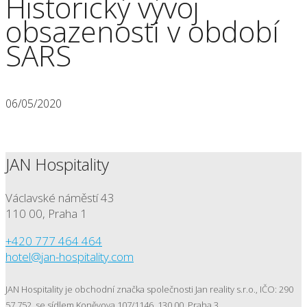
Historický vývoj
obsazenosti v období
SARS
06/05/2020
JAN Hospitality
Václavské náměstí 43
110 00, Praha 1
+420 777 464 464
hotel@jan-hospitality.com
JAN Hospitality je obchodní značka společnosti Jan reality s.r.o., IČO: 290
57 752, se sídlem Koněvova 107/1146, 130 00, Praha 3