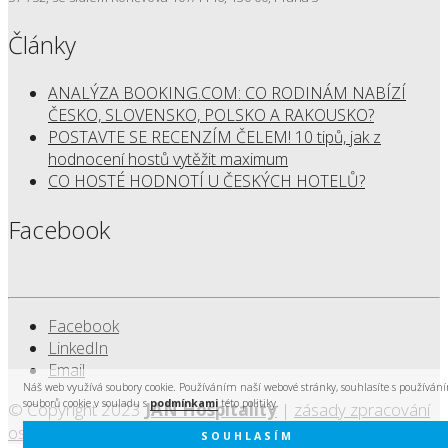
Články
ANALÝZA BOOKING.COM: CO RODINÁM NABÍZÍ
ČESKO, SLOVENSKO, POLSKO A RAKOUSKO?
POSTAVTE SE RECENZÍM ČELEM! 10 tipů, jak z
hodnocení hostů vytěžit maximum
CO HOSTÉ HODNOTÍ U ČESKÝCH HOTELŮ?
Facebook
Facebook
LinkedIn
Email
Náš web využívá soubory cookie. Používáním naší webové stránky, souhlasíte s používán
souborů cookie v souladu s
podmínkami
této politiky.
© Copyright 2023
JAN Hospitality
|
zásady zpracování
osobních údajů
|
created by Cyberart
SOUHLASÍM