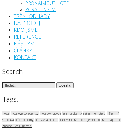
PRONAJMOUT HOTEL
PORADENSTVÍ
TRŽNÍ ODHADY
NA PRODEJ
KDO JSME
REFERENCE
NÁŠ TÝM
ČLÁNKY
KONTAKT
Search
Vyhledávání:
Tags.
hostel
hotelové poradenství
hotelový provoz
jan hospitality
nájemné hotelu
nájemní
smlouva
office bulding
přestavba hotelu
stanovení tržního nájemného
tržní nájemné
změna účelu užívání