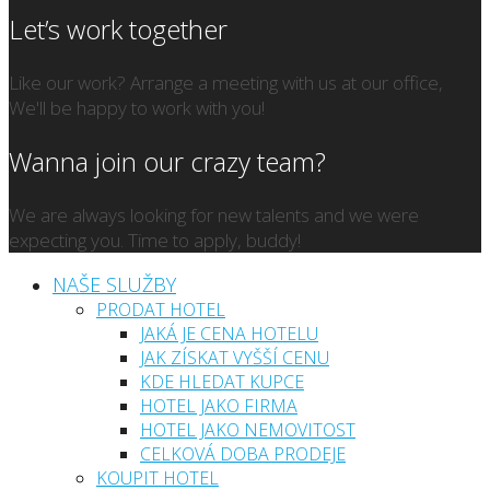
Let’s work together
Like our work? Arrange a meeting with us at our office,
We'll be happy to work with you!
Wanna join our crazy team?
We are always looking for new talents and we were
expecting you. Time to apply, buddy!
NAŠE SLUŽBY
PRODAT HOTEL
JAKÁ JE CENA HOTELU
JAK ZÍSKAT VYŠŠÍ CENU
KDE HLEDAT KUPCE
HOTEL JAKO FIRMA
HOTEL JAKO NEMOVITOST
CELKOVÁ DOBA PRODEJE
KOUPIT HOTEL