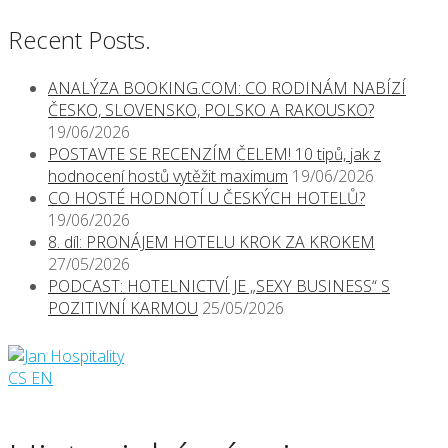
Recent Posts.
ANALÝZA BOOKING.COM: CO RODINÁM NABÍZÍ
ČESKO, SLOVENSKO, POLSKO A RAKOUSKO?
19/06/2026
POSTAVTE SE RECENZÍM ČELEM! 10 tipů, jak z
hodnocení hostů vytěžit maximum
19/06/2026
CO HOSTÉ HODNOTÍ U ČESKÝCH HOTELŮ?
19/06/2026
8. díl: PRONÁJEM HOTELU KROK ZA KROKEM
27/05/2026
PODCAST: HOTELNICTVÍ JE „SEXY BUSINESS“ S
POZITIVNÍ KARMOU
25/05/2026
CS
EN