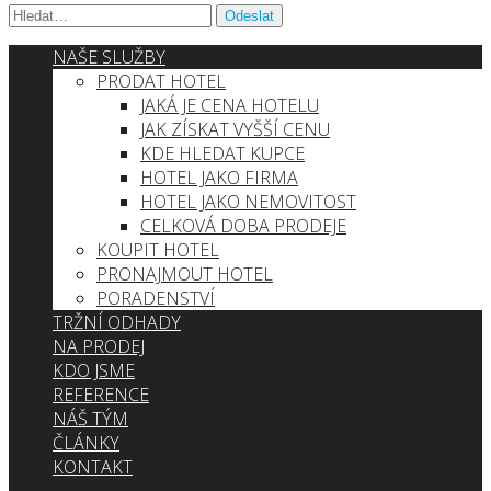
NAŠE SLUŽBY
PRODAT HOTEL
JAKÁ JE CENA HOTELU
JAK ZÍSKAT VYŠŠÍ CENU
KDE HLEDAT KUPCE
HOTEL JAKO FIRMA
HOTEL JAKO NEMOVITOST
CELKOVÁ DOBA PRODEJE
KOUPIT HOTEL
PRONAJMOUT HOTEL
PORADENSTVÍ
TRŽNÍ ODHADY
NA PRODEJ
KDO JSME
REFERENCE
NÁŠ TÝM
ČLÁNKY
KONTAKT