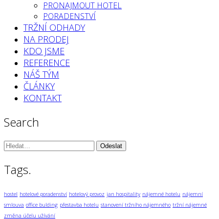
PRONAJMOUT HOTEL
PORADENSTVÍ
TRŽNÍ ODHADY
NA PRODEJ
KDO JSME
REFERENCE
NÁŠ TÝM
ČLÁNKY
KONTAKT
Search
Vyhledávání:
Tags.
hostel
hotelové poradenství
hotelový provoz
jan hospitality
nájemné hotelu
nájemní
smlouva
office bulding
přestavba hotelu
stanovení tržního nájemného
tržní nájemné
změna účelu užívání