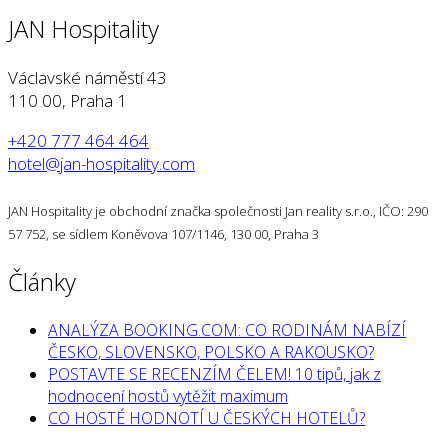
JAN Hospitality
Václavské náměstí 43
110 00, Praha 1
+420 777 464 464
hotel@jan-hospitality.com
JAN Hospitality je obchodní značka společnosti Jan reality s.r.o., IČO: 290
57 752, se sídlem Koněvova 107/1146, 130 00, Praha 3
Články
ANALÝZA BOOKING.COM: CO RODINÁM NABÍZÍ
ČESKO, SLOVENSKO, POLSKO A RAKOUSKO?
POSTAVTE SE RECENZÍM ČELEM! 10 tipů, jak z
hodnocení hostů vytěžit maximum
CO HOSTÉ HODNOTÍ U ČESKÝCH HOTELŮ?