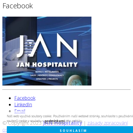
Facebook
Facebook
LinkedIn
Email
Náš web využívá soubory cookie. Používáním naší webové stránky, souhlasíte s používán
souborů cookie v souladu s
podmínkami
této politiky.
© Copyright 2023
JAN Hospitality
|
zásady zpracování
osobních údajů
|
created by Cyberart
SOUHLASÍM