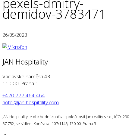
pexels-dmitry-
demidov-3783471
26/05/2023
JAN Hospitality
Václavské náměstí 43
110 00, Praha 1
+420 777 464 464
hotel@jan-hospitality.com
JAN Hospitality je obchodní značka společnosti Jan reality s.r.o., IČO: 290
57 752, se sídlem Koněvova 107/1146, 130 00, Praha 3