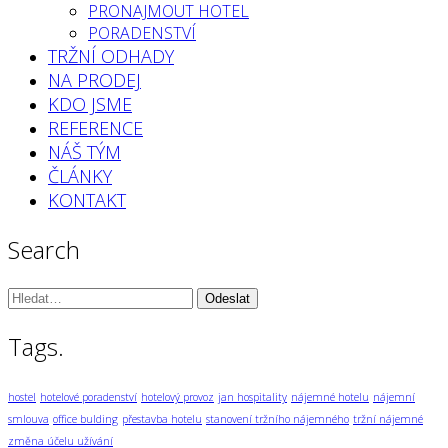
PRONAJMOUT HOTEL
PORADENSTVÍ
TRŽNÍ ODHADY
NA PRODEJ
KDO JSME
REFERENCE
NÁŠ TÝM
ČLÁNKY
KONTAKT
Search
Vyhledávání:
Tags.
hostel
hotelové poradenství
hotelový provoz
jan hospitality
nájemné hotelu
nájemní
smlouva
office bulding
přestavba hotelu
stanovení tržního nájemného
tržní nájemné
změna účelu užívání