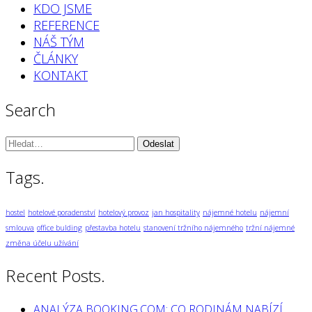
KDO JSME
REFERENCE
NÁŠ TÝM
ČLÁNKY
KONTAKT
Search
Vyhledávání:
Tags.
hostel
hotelové poradenství
hotelový provoz
jan hospitality
nájemné hotelu
nájemní
smlouva
office bulding
přestavba hotelu
stanovení tržního nájemného
tržní nájemné
změna účelu užívání
Recent Posts.
ANALÝZA BOOKING.COM: CO RODINÁM NABÍZÍ