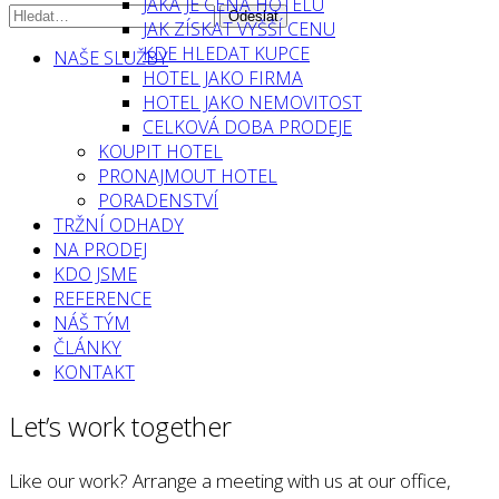
JAKÁ JE CENA HOTELU
JAK ZÍSKAT VYŠŠÍ CENU
KDE HLEDAT KUPCE
NAŠE SLUŽBY
HOTEL JAKO FIRMA
HOTEL JAKO NEMOVITOST
CELKOVÁ DOBA PRODEJE
KOUPIT HOTEL
PRONAJMOUT HOTEL
PORADENSTVÍ
TRŽNÍ ODHADY
NA PRODEJ
KDO JSME
REFERENCE
NÁŠ TÝM
ČLÁNKY
KONTAKT
Let’s work together
Like our work? Arrange a meeting with us at our office,