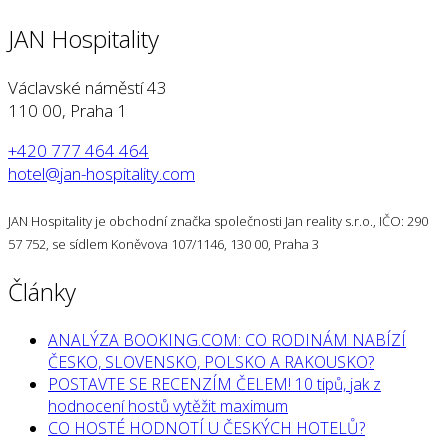
JAN Hospitality
Václavské náměstí 43
110 00, Praha 1
+420 777 464 464
hotel@jan-hospitality.com
JAN Hospitality je obchodní značka společnosti Jan reality s.r.o., IČO: 290
57 752, se sídlem Koněvova 107/1146, 130 00, Praha 3
Články
ANALÝZA BOOKING.COM: CO RODINÁM NABÍZÍ
ČESKO, SLOVENSKO, POLSKO A RAKOUSKO?
POSTAVTE SE RECENZÍM ČELEM! 10 tipů, jak z
hodnocení hostů vytěžit maximum
CO HOSTÉ HODNOTÍ U ČESKÝCH HOTELŮ?