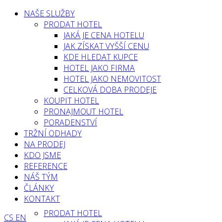
NAŠE SLUŽBY
PRODAT HOTEL
JAKÁ JE CENA HOTELU
JAK ZÍSKAT VYŠŠÍ CENU
KDE HLEDAT KUPCE
HOTEL JAKO FIRMA
HOTEL JAKO NEMOVITOST
CELKOVÁ DOBA PRODEJE
KOUPIT HOTEL
PRONAJMOUT HOTEL
PORADENSTVÍ
TRŽNÍ ODHADY
NA PRODEJ
KDO JSME
REFERENCE
NÁŠ TÝM
ČLÁNKY
KONTAKT
PRODAT HOTEL
CS
EN