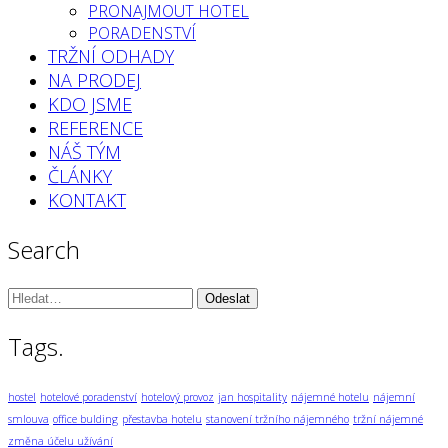
PRONAJMOUT HOTEL
PORADENSTVÍ
TRŽNÍ ODHADY
NA PRODEJ
KDO JSME
REFERENCE
NÁŠ TÝM
ČLÁNKY
KONTAKT
Search
Vyhledávání:
Tags.
hostel
hotelové poradenství
hotelový provoz
jan hospitality
nájemné hotelu
nájemní
smlouva
office bulding
přestavba hotelu
stanovení tržního nájemného
tržní nájemné
změna účelu užívání