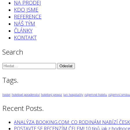
NA PRODEJ
KDO JSME
REFERENCE
NÁŠ TÝM
ČLÁNKY
KONTAKT
Search
Vyhledávání:
Tags.
hostel
hotelové poradenství
hotelový provoz
jan hospitality
nájemné hotelu
nájemní smlou
Recent Posts.
ANALÝZA BOOKING.COM: CO RODINÁM NABÍZÍ ČESK
POSTAVTE SE RECENZÍM ČELEM! 10 tipů, jak z hodnocen