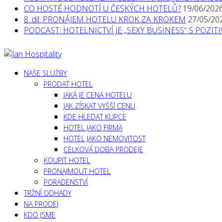
CO HOSTÉ HODNOTÍ U ČESKÝCH HOTELŮ?
19/06/202
8. díl: PRONÁJEM HOTELU KROK ZA KROKEM
27/05/20
PODCAST: HOTELNICTVÍ JE „SEXY BUSINESS“ S POZI
NAŠE SLUŽBY
PRODAT HOTEL
JAKÁ JE CENA HOTELU
JAK ZÍSKAT VYŠŠÍ CENU
KDE HLEDAT KUPCE
HOTEL JAKO FIRMA
HOTEL JAKO NEMOVITOST
CELKOVÁ DOBA PRODEJE
KOUPIT HOTEL
PRONAJMOUT HOTEL
PORADENSTVÍ
TRŽNÍ ODHADY
NA PRODEJ
KDO JSME