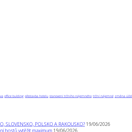
va
office bulding
přestavba hotelu
stanovení tržního nájemného
tržní nájemné
změna účel
O, SLOVENSKO, POLSKO A RAKOUSKO?
19/06/2026
í hostů vytěžit maximum
19/06/2026