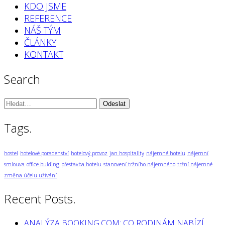
KDO JSME
REFERENCE
NÁŠ TÝM
ČLÁNKY
KONTAKT
Search
Vyhledávání:
Tags.
hostel
hotelové poradenství
hotelový provoz
jan hospitality
nájemné hotelu
nájemní
smlouva
office bulding
přestavba hotelu
stanovení tržního nájemného
tržní nájemné
změna účelu užívání
Recent Posts.
ANALÝZA BOOKING.COM: CO RODINÁM NABÍZÍ