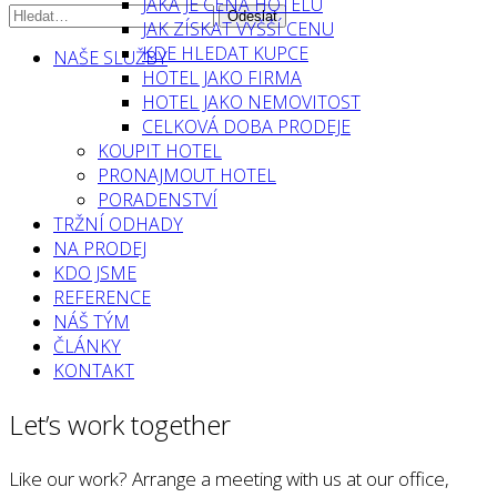
JAKÁ JE CENA HOTELU
JAK ZÍSKAT VYŠŠÍ CENU
KDE HLEDAT KUPCE
NAŠE SLUŽBY
HOTEL JAKO FIRMA
HOTEL JAKO NEMOVITOST
CELKOVÁ DOBA PRODEJE
KOUPIT HOTEL
PRONAJMOUT HOTEL
PORADENSTVÍ
TRŽNÍ ODHADY
NA PRODEJ
KDO JSME
REFERENCE
NÁŠ TÝM
ČLÁNKY
KONTAKT
Let’s work together
Like our work? Arrange a meeting with us at our office,