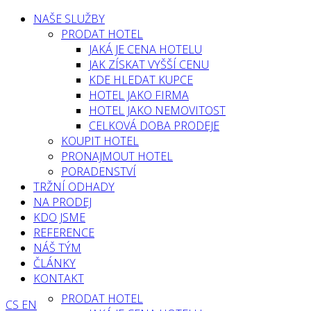
NAŠE SLUŽBY
PRODAT HOTEL
JAKÁ JE CENA HOTELU
JAK ZÍSKAT VYŠŠÍ CENU
KDE HLEDAT KUPCE
HOTEL JAKO FIRMA
HOTEL JAKO NEMOVITOST
CELKOVÁ DOBA PRODEJE
KOUPIT HOTEL
PRONAJMOUT HOTEL
PORADENSTVÍ
TRŽNÍ ODHADY
NA PRODEJ
KDO JSME
REFERENCE
NÁŠ TÝM
ČLÁNKY
KONTAKT
PRODAT HOTEL
CS
EN