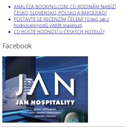
ANALÝZA BOOKING.COM: CO RODINÁM NABÍZÍ
ČESKO, SLOVENSKO, POLSKO A RAKOUSKO?
POSTAVTE SE RECENZÍM ČELEM! 10 tipů, jak z
hodnocení hostů vytěžit maximum
CO HOSTÉ HODNOTÍ U ČESKÝCH HOTELŮ?
Facebook