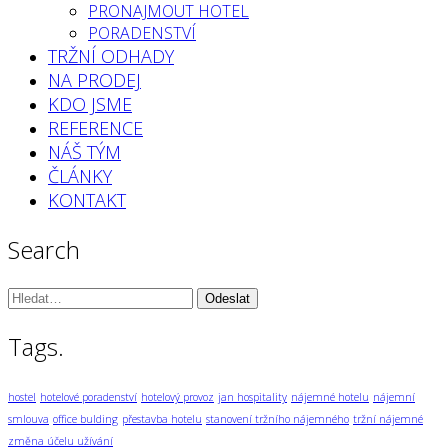
PRONAJMOUT HOTEL
PORADENSTVÍ
TRŽNÍ ODHADY
NA PRODEJ
KDO JSME
REFERENCE
NÁŠ TÝM
ČLÁNKY
KONTAKT
Search
Vyhledávání:
Tags.
hostel
hotelové poradenství
hotelový provoz
jan hospitality
nájemné hotelu
nájemní
smlouva
office bulding
přestavba hotelu
stanovení tržního nájemného
tržní nájemné
změna účelu užívání