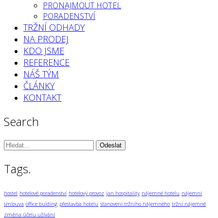
PRONAJMOUT HOTEL
PORADENSTVÍ
TRŽNÍ ODHADY
NA PRODEJ
KDO JSME
REFERENCE
NÁŠ TÝM
ČLÁNKY
KONTAKT
Search
Vyhledávání:
Tags.
hostel
hotelové poradenství
hotelový provoz
jan hospitality
nájemné hotelu
nájemní
smlouva
office bulding
přestavba hotelu
stanovení tržního nájemného
tržní nájemné
změna účelu užívání