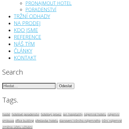
PRONAJMOUT HOTEL
PORADENSTVÍ
TRŽNÍ ODHADY
NA PRODEJ
KDO JSME
REFERENCE
NÁŠ TÝM
ČLÁNKY
KONTAKT
Search
Vyhledávání:
Tags.
hostel
hotelové poradenství
hotelový provoz
jan hospitality
nájemné hotelu
nájemní
smlouva
office bulding
přestavba hotelu
stanovení tržního nájemného
tržní nájemné
změna účelu užívání