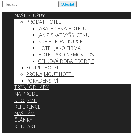
NAŠE SLUŽBY
PRODAT HOTEL
JAKÁ JE CENA HOTELU
JAK ZÍSKAT VYŠŠÍ CENU
KDE HLEDAT KUPCE
HOTEL JAKO FIRMA
HOTEL JAKO NEMOVITOST
CELKOVÁ DOBA PRODEJE
KOUPIT HOTEL
PRONAJMOUT HOTEL
PORADENSTVÍ
TRŽNÍ ODHADY
NA PRODEJ
KDO JSME
REFERENCE
NÁŠ TÝM
ČLÁNKY
KONTAKT