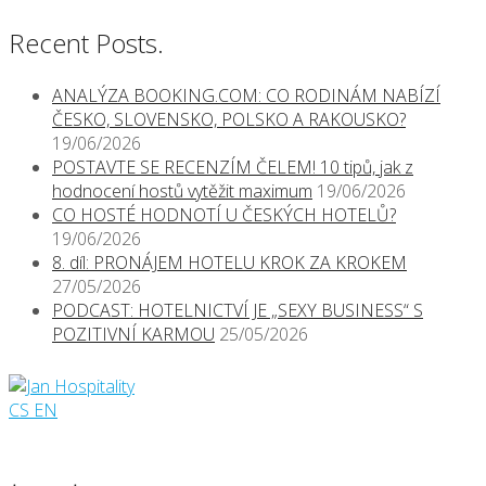
Recent Posts.
ANALÝZA BOOKING.COM: CO RODINÁM NABÍZÍ
ČESKO, SLOVENSKO, POLSKO A RAKOUSKO?
19/06/2026
POSTAVTE SE RECENZÍM ČELEM! 10 tipů, jak z
hodnocení hostů vytěžit maximum
19/06/2026
CO HOSTÉ HODNOTÍ U ČESKÝCH HOTELŮ?
19/06/2026
8. díl: PRONÁJEM HOTELU KROK ZA KROKEM
27/05/2026
PODCAST: HOTELNICTVÍ JE „SEXY BUSINESS“ S
POZITIVNÍ KARMOU
25/05/2026
CS
EN