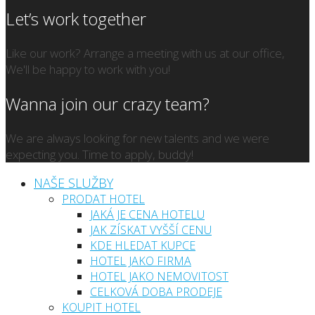
Let’s work together
Like our work? Arrange a meeting with us at our office,
We'll be happy to work with you!
Wanna join our crazy team?
We are always looking for new talents and we were
expecting you. Time to apply, buddy!
NAŠE SLUŽBY
PRODAT HOTEL
JAKÁ JE CENA HOTELU
JAK ZÍSKAT VYŠŠÍ CENU
KDE HLEDAT KUPCE
HOTEL JAKO FIRMA
HOTEL JAKO NEMOVITOST
CELKOVÁ DOBA PRODEJE
KOUPIT HOTEL