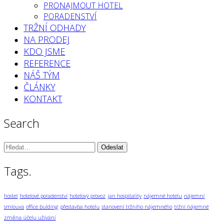
PRONAJMOUT HOTEL
PORADENSTVÍ
TRŽNÍ ODHADY
NA PRODEJ
KDO JSME
REFERENCE
NÁŠ TÝM
ČLÁNKY
KONTAKT
Search
Vyhledávání:
Tags.
hostel
hotelové poradenství
hotelový provoz
jan hospitality
nájemné hotelu
nájemní
smlouva
office bulding
přestavba hotelu
stanovení tržního nájemného
tržní nájemné
změna účelu užívání