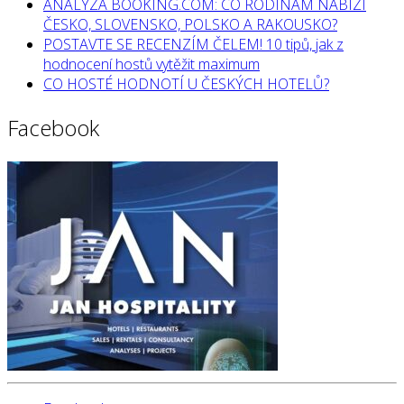
ANALÝZA BOOKING.COM: CO RODINÁM NABÍZÍ
ČESKO, SLOVENSKO, POLSKO A RAKOUSKO?
POSTAVTE SE RECENZÍM ČELEM! 10 tipů, jak z
hodnocení hostů vytěžit maximum
CO HOSTÉ HODNOTÍ U ČESKÝCH HOTELŮ?
Facebook