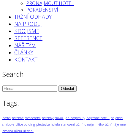
PRONAJMOUT HOTEL
PORADENSTVÍ
TRŽNÍ ODHADY
NA PRODEJ
KDO JSME
REFERENCE
NÁŠ TÝM
ČLÁNKY
KONTAKT
Search
Vyhledávání:
Tags.
hostel
hotelové poradenství
hotelový provoz
jan hospitality
nájemné hotelu
nájemní
smlouva
office bulding
přestavba hotelu
stanovení tržního nájemného
tržní nájemné
změna účelu užívání