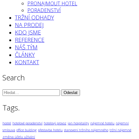
PRONAJMOUT HOTEL
PORADENSTVÍ
TRŽNÍ ODHADY
NA PRODEJ
KDO JSME
REFERENCE
NÁŠ TÝM
ČLÁNKY
KONTAKT
Search
Vyhledávání:
Tags.
hostel
hotelové poradenství
hotelový provoz
jan hospitality
nájemné hotelu
nájemní
smlouva
office bulding
přestavba hotelu
stanovení tržního nájemného
tržní nájemné
změna účelu užívání