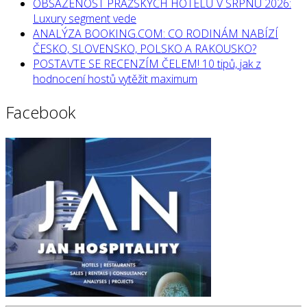
OBSAZENOST PRAŽSKÝCH HOTELŮ V SRPNU 2026:
Luxury segment vede
ANALÝZA BOOKING.COM: CO RODINÁM NABÍZÍ
ČESKO, SLOVENSKO, POLSKO A RAKOUSKO?
POSTAVTE SE RECENZÍM ČELEM! 10 tipů, jak z
hodnocení hostů vytěžit maximum
Facebook