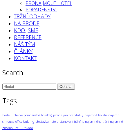
PRONAJMOUT HOTEL
PORADENSTVÍ
TRŽNÍ ODHADY
NA PRODEJ
KDO JSME
REFERENCE
NÁŠ TÝM
ČLÁNKY
KONTAKT
Search
Vyhledávání:
Tags.
hostel
hotelové poradenství
hotelový provoz
jan hospitality
nájemné hotelu
nájemní
smlouva
office bulding
přestavba hotelu
stanovení tržního nájemného
tržní nájemné
změna účelu užívání