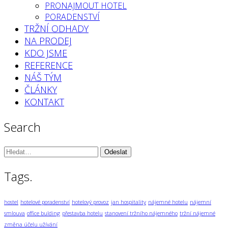
PRONAJMOUT HOTEL
PORADENSTVÍ
TRŽNÍ ODHADY
NA PRODEJ
KDO JSME
REFERENCE
NÁŠ TÝM
ČLÁNKY
KONTAKT
Search
Vyhledávání:
Tags.
hostel
hotelové poradenství
hotelový provoz
jan hospitality
nájemné hotelu
nájemní
smlouva
office bulding
přestavba hotelu
stanovení tržního nájemného
tržní nájemné
změna účelu užívání