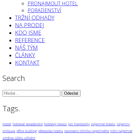
PRONAJMOUT HOTEL
PORADENSTVÍ
TRŽNÍ ODHADY
NA PRODEJ
KDO JSME
REFERENCE
NÁŠ TÝM
ČLÁNKY
KONTAKT
Search
Vyhledávání:
Tags.
hostel
hotelové poradenství
hotelový provoz
jan hospitality
nájemné hotelu
nájemní
smlouva
office bulding
přestavba hotelu
stanovení tržního nájemného
tržní nájemné
změna účelu užívání