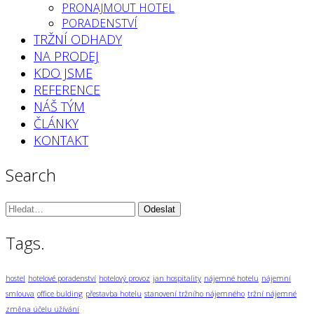
PRONAJMOUT HOTEL
PORADENSTVÍ
TRŽNÍ ODHADY
NA PRODEJ
KDO JSME
REFERENCE
NÁŠ TÝM
ČLÁNKY
KONTAKT
Search
Vyhledávání:
Tags.
hostel
hotelové poradenství
hotelový provoz
jan hospitality
nájemné hotelu
nájemní
smlouva
office bulding
přestavba hotelu
stanovení tržního nájemného
tržní nájemné
změna účelu užívání