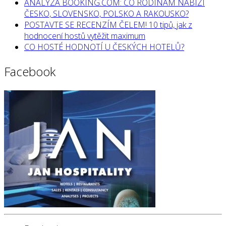
ANALÝZA BOOKING.COM: CO RODINÁM NABÍZÍ
ČESKO, SLOVENSKO, POLSKO A RAKOUSKO?
POSTAVTE SE RECENZÍM ČELEM! 10 tipů, jak z
hodnocení hostů vytěžit maximum
CO HOSTÉ HODNOTÍ U ČESKÝCH HOTELŮ?
Facebook