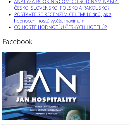
ANALÝZA BOOKING.COM: CO RODINÁM NABÍZÍ
ČESKO, SLOVENSKO, POLSKO A RAKOUSKO?
POSTAVTE SE RECENZÍM ČELEM! 10 tipů, jak z
hodnocení hostů vytěžit maximum
CO HOSTÉ HODNOTÍ U ČESKÝCH HOTELŮ?
Facebook