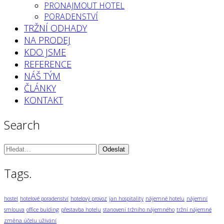
PRONAJMOUT HOTEL
PORADENSTVÍ
TRŽNÍ ODHADY
NA PRODEJ
KDO JSME
REFERENCE
NÁŠ TÝM
ČLÁNKY
KONTAKT
Search
Vyhledávání:
Tags.
hostel
hotelové poradenství
hotelový provoz
jan hospitality
nájemné hotelu
nájemní
smlouva
office bulding
přestavba hotelu
stanovení tržního nájemného
tržní nájemné
změna účelu užívání