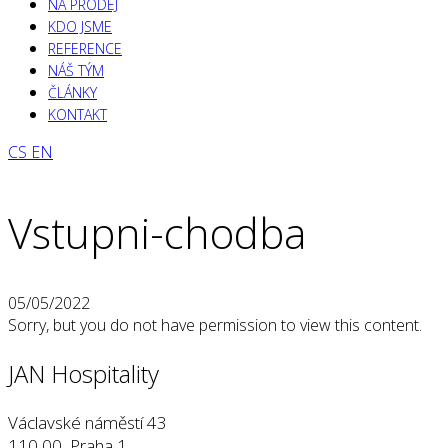
NA PRODEJ
KDO JSME
REFERENCE
NÁŠ TÝM
ČLÁNKY
KONTAKT
CS
EN
Vstupni-chodba
05/05/2022
Sorry, but you do not have permission to view this content.
JAN Hospitality
Václavské náměstí 43
110 00, Praha 1