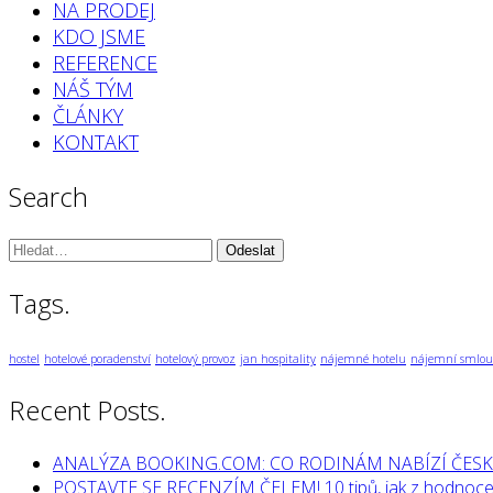
NA PRODEJ
KDO JSME
REFERENCE
NÁŠ TÝM
ČLÁNKY
KONTAKT
Search
Vyhledávání:
Tags.
hostel
hotelové poradenství
hotelový provoz
jan hospitality
nájemné hotelu
nájemní smlou
Recent Posts.
ANALÝZA BOOKING.COM: CO RODINÁM NABÍZÍ ČESK
POSTAVTE SE RECENZÍM ČELEM! 10 tipů, jak z hodnocen