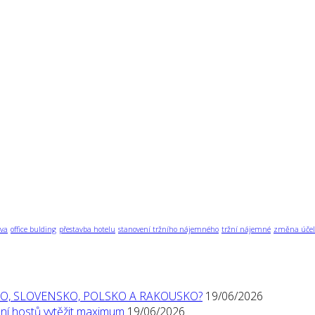
va
office bulding
přestavba hotelu
stanovení tržního nájemného
tržní nájemné
změna účel
O, SLOVENSKO, POLSKO A RAKOUSKO?
19/06/2026
í hostů vytěžit maximum
19/06/2026