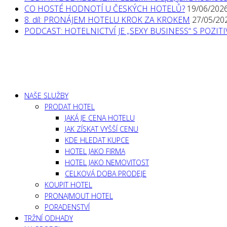
CO HOSTÉ HODNOTÍ U ČESKÝCH HOTELŮ?
19/06/202
8. díl: PRONÁJEM HOTELU KROK ZA KROKEM
27/05/20
PODCAST: HOTELNICTVÍ JE „SEXY BUSINESS“ S POZI
NAŠE SLUŽBY
PRODAT HOTEL
JAKÁ JE CENA HOTELU
JAK ZÍSKAT VYŠŠÍ CENU
KDE HLEDAT KUPCE
HOTEL JAKO FIRMA
HOTEL JAKO NEMOVITOST
CELKOVÁ DOBA PRODEJE
KOUPIT HOTEL
PRONAJMOUT HOTEL
PORADENSTVÍ
TRŽNÍ ODHADY