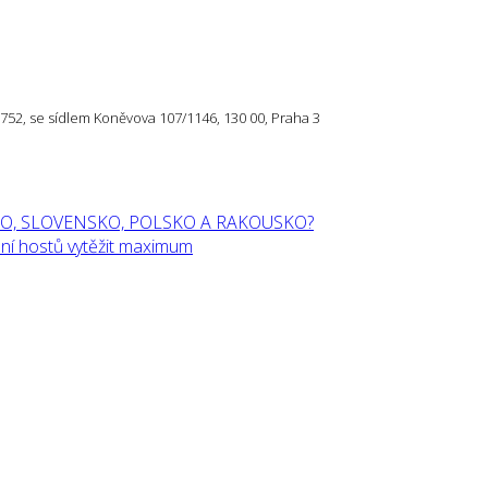
57 752, se sídlem Koněvova 107/1146, 130 00, Praha 3
O, SLOVENSKO, POLSKO A RAKOUSKO?
í hostů vytěžit maximum