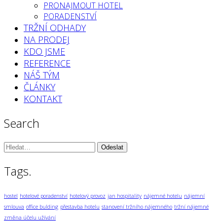
PRONAJMOUT HOTEL
PORADENSTVÍ
TRŽNÍ ODHADY
NA PRODEJ
KDO JSME
REFERENCE
NÁŠ TÝM
ČLÁNKY
KONTAKT
Search
Vyhledávání:
Tags.
hostel
hotelové poradenství
hotelový provoz
jan hospitality
nájemné hotelu
nájemní
smlouva
office bulding
přestavba hotelu
stanovení tržního nájemného
tržní nájemné
změna účelu užívání