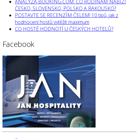
ANALÝZA BOOKING.COM: CO RODINÁM NABÍZÍ
ČESKO, SLOVENSKO, POLSKO A RAKOUSKO?
POSTAVTE SE RECENZÍM ČELEM! 10 tipů, jak z
hodnocení hostů vytěžit maximum
CO HOSTÉ HODNOTÍ U ČESKÝCH HOTELŮ?
Facebook