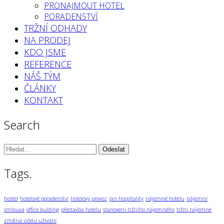
PRONAJMOUT HOTEL
PORADENSTVÍ
TRŽNÍ ODHADY
NA PRODEJ
KDO JSME
REFERENCE
NÁŠ TÝM
ČLÁNKY
KONTAKT
Search
Vyhledávání:
Tags.
hostel
hotelové poradenství
hotelový provoz
jan hospitality
nájemné hotelu
nájemní
smlouva
office bulding
přestavba hotelu
stanovení tržního nájemného
tržní nájemné
změna účelu užívání