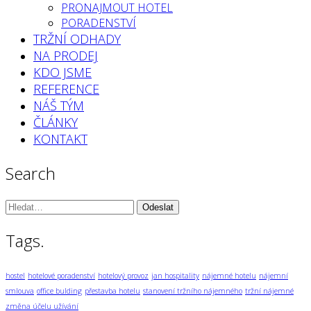
PRONAJMOUT HOTEL
PORADENSTVÍ
TRŽNÍ ODHADY
NA PRODEJ
KDO JSME
REFERENCE
NÁŠ TÝM
ČLÁNKY
KONTAKT
Search
Vyhledávání:
Tags.
hostel
hotelové poradenství
hotelový provoz
jan hospitality
nájemné hotelu
nájemní
smlouva
office bulding
přestavba hotelu
stanovení tržního nájemného
tržní nájemné
změna účelu užívání