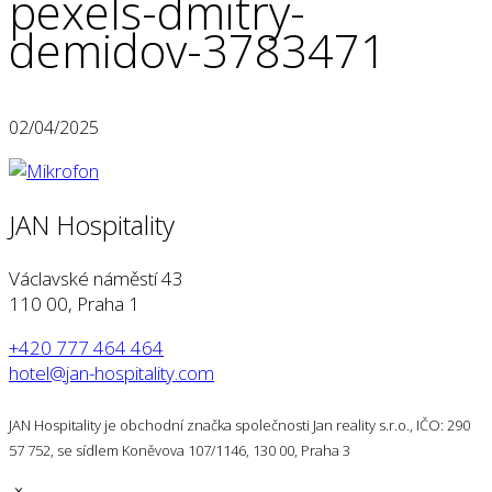
pexels-dmitry-
demidov-3783471
02/04/2025
JAN Hospitality
Václavské náměstí 43
110 00, Praha 1
+420 777 464 464
hotel@jan-hospitality.com
JAN Hospitality je obchodní značka společnosti Jan reality s.r.o., IČO: 290
57 752, se sídlem Koněvova 107/1146, 130 00, Praha 3