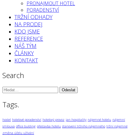
PRONAJMOUT HOTEL
PORADENSTVÍ
TRŽNÍ ODHADY
NA PRODEJ
KDO JSME
REFERENCE
NÁŠ TÝM
ČLÁNKY
KONTAKT
Search
Vyhledávání:
Tags.
hostel
hotelové poradenství
hotelový provoz
jan hospitality
nájemné hotelu
nájemní
smlouva
office bulding
přestavba hotelu
stanovení tržního nájemného
tržní nájemné
změna účelu užívání