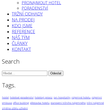
PRONAJMOUT HOTEL
PORADENSTVÍ
TRŽNÍ ODHADY
NA PRODEJ
KDO JSME
REFERENCE
NÁŠ TÝM
ČLÁNKY
KONTAKT
Search
Vyhledávání:
Tags.
hostel
hotelové poradenství
hotelový provoz
jan hospitality
nájemné hotelu
nájemní
smlouva
office bulding
přestavba hotelu
stanovení tržního nájemného
tržní nájemné
změna účelu užívání