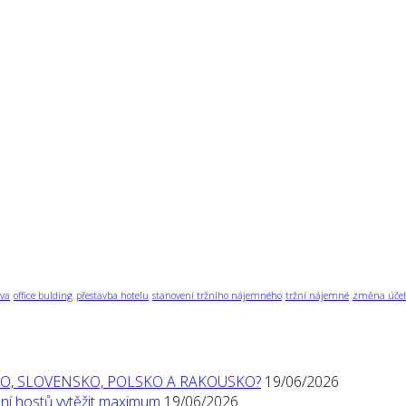
va
office bulding
přestavba hotelu
stanovení tržního nájemného
tržní nájemné
změna účel
O, SLOVENSKO, POLSKO A RAKOUSKO?
19/06/2026
í hostů vytěžit maximum
19/06/2026