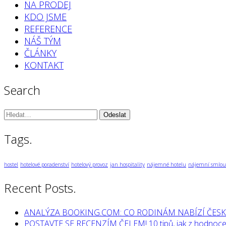
NA PRODEJ
KDO JSME
REFERENCE
NÁŠ TÝM
ČLÁNKY
KONTAKT
Search
Vyhledávání:
Tags.
hostel
hotelové poradenství
hotelový provoz
jan hospitality
nájemné hotelu
nájemní smlou
Recent Posts.
ANALÝZA BOOKING.COM: CO RODINÁM NABÍZÍ ČESK
POSTAVTE SE RECENZÍM ČELEM! 10 tipů, jak z hodnocen