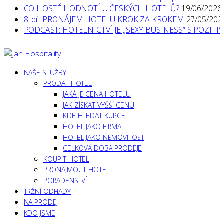
CO HOSTÉ HODNOTÍ U ČESKÝCH HOTELŮ?
19/06/202
8. díl: PRONÁJEM HOTELU KROK ZA KROKEM
27/05/20
PODCAST: HOTELNICTVÍ JE „SEXY BUSINESS“ S POZI
NAŠE SLUŽBY
PRODAT HOTEL
JAKÁ JE CENA HOTELU
JAK ZÍSKAT VYŠŠÍ CENU
KDE HLEDAT KUPCE
HOTEL JAKO FIRMA
HOTEL JAKO NEMOVITOST
CELKOVÁ DOBA PRODEJE
KOUPIT HOTEL
PRONAJMOUT HOTEL
PORADENSTVÍ
TRŽNÍ ODHADY
NA PRODEJ
KDO JSME