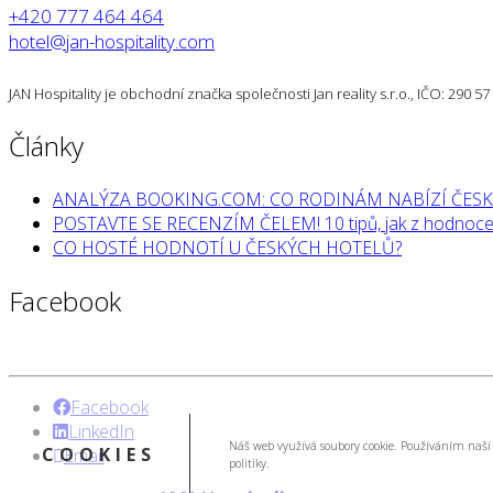
+420 777 464 464
hotel@jan-hospitality.com
JAN Hospitality je obchodní značka společnosti Jan reality s.r.o., IČO: 290 
Články
ANALÝZA BOOKING.COM: CO RODINÁM NABÍZÍ ČESK
POSTAVTE SE RECENZÍM ČELEM! 10 tipů, jak z hodnocen
CO HOSTÉ HODNOTÍ U ČESKÝCH HOTELŮ?
Facebook
Facebook
LinkedIn
Náš web využívá soubory cookie. Používáním naší 
COOKIES
Email
politiky.