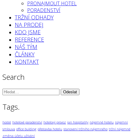
PRONAJMOUT HOTEL
PORADENSTVÍ
TRŽNÍ ODHADY
NA PRODEJ
KDO JSME
REFERENCE
NÁŠ TÝM
ČLÁNKY
KONTAKT
Search
Vyhledávání:
Tags.
hostel
hotelové poradenství
hotelový provoz
jan hospitality
nájemné hotelu
nájemní
smlouva
office bulding
přestavba hotelu
stanovení tržního nájemného
tržní nájemné
změna účelu užívání