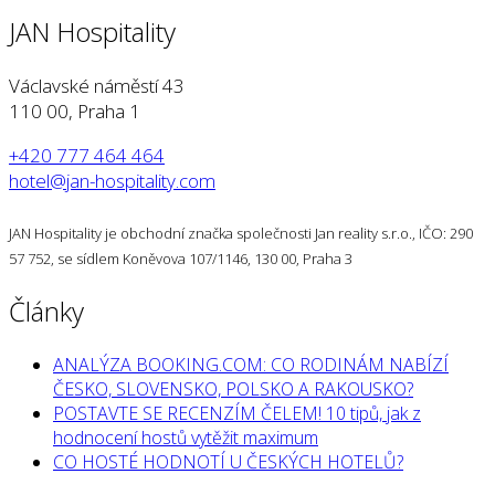
JAN Hospitality
Václavské náměstí 43
110 00, Praha 1
+420 777 464 464
hotel@jan-hospitality.com
JAN Hospitality je obchodní značka společnosti Jan reality s.r.o., IČO: 290
57 752, se sídlem Koněvova 107/1146, 130 00, Praha 3
Články
ANALÝZA BOOKING.COM: CO RODINÁM NABÍZÍ
ČESKO, SLOVENSKO, POLSKO A RAKOUSKO?
POSTAVTE SE RECENZÍM ČELEM! 10 tipů, jak z
hodnocení hostů vytěžit maximum
CO HOSTÉ HODNOTÍ U ČESKÝCH HOTELŮ?