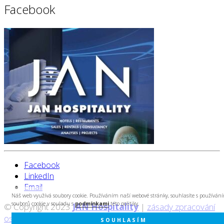
Facebook
Facebook
LinkedIn
Email
Náš web využívá soubory cookie. Používáním naší webové stránky, souhlasíte s používán
souborů cookie v souladu s
podmínkami
této politiky.
© Copyright 2023
JAN Hospitality
|
zásady zpracování
osobních údajů
|
created by Cyberart
SOUHLASÍM