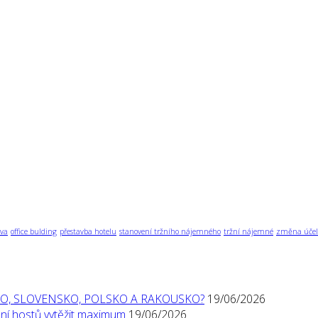
va
office bulding
přestavba hotelu
stanovení tržního nájemného
tržní nájemné
změna účel
O, SLOVENSKO, POLSKO A RAKOUSKO?
19/06/2026
í hostů vytěžit maximum
19/06/2026