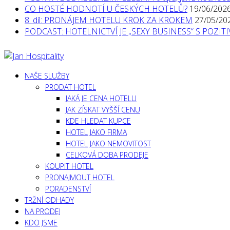
CO HOSTÉ HODNOTÍ U ČESKÝCH HOTELŮ?
19/06/202
8. díl: PRONÁJEM HOTELU KROK ZA KROKEM
27/05/20
PODCAST: HOTELNICTVÍ JE „SEXY BUSINESS“ S POZI
NAŠE SLUŽBY
PRODAT HOTEL
JAKÁ JE CENA HOTELU
JAK ZÍSKAT VYŠŠÍ CENU
KDE HLEDAT KUPCE
HOTEL JAKO FIRMA
HOTEL JAKO NEMOVITOST
CELKOVÁ DOBA PRODEJE
KOUPIT HOTEL
PRONAJMOUT HOTEL
PORADENSTVÍ
TRŽNÍ ODHADY
NA PRODEJ
KDO JSME