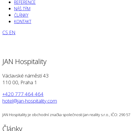
REFERENCE
NÁŠ TÝM
ČLÁNKY
KONTAKT
CS
EN
JAN Hospitality
Václavské náměstí 43
110 00, Praha 1
+420 777 464 464
hotel@jan-hospitality.com
JAN Hospitality je obchodní značka společnosti Jan reality s.r.o., IČO: 290 
Články