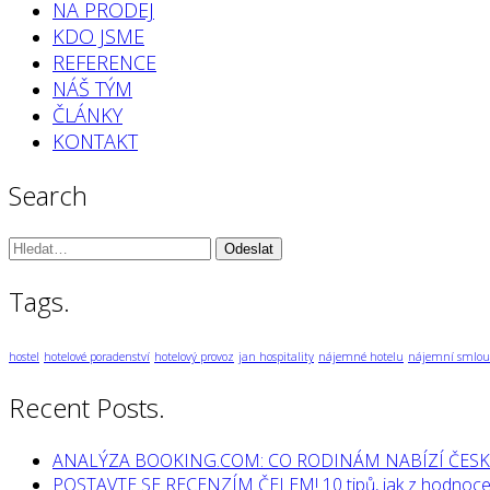
NA PRODEJ
KDO JSME
REFERENCE
NÁŠ TÝM
ČLÁNKY
KONTAKT
Search
Vyhledávání:
Tags.
hostel
hotelové poradenství
hotelový provoz
jan hospitality
nájemné hotelu
nájemní smlou
Recent Posts.
ANALÝZA BOOKING.COM: CO RODINÁM NABÍZÍ ČESK
POSTAVTE SE RECENZÍM ČELEM! 10 tipů, jak z hodnocen