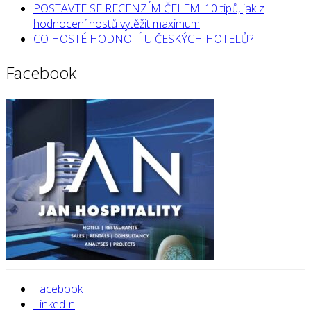
POSTAVTE SE RECENZÍM ČELEM! 10 tipů, jak z
hodnocení hostů vytěžit maximum
CO HOSTÉ HODNOTÍ U ČESKÝCH HOTELŮ?
Facebook
Facebook
LinkedIn