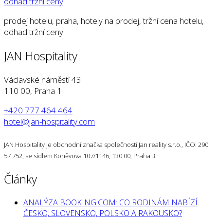
prodej hotelu, praha, hotely na prodej, tržní cena hotelu,
odhad tržní ceny
JAN Hospitality
Václavské náměstí 43
110 00, Praha 1
+420 777 464 464
hotel@jan-hospitality.com
JAN Hospitality je obchodní značka společnosti Jan reality s.r.o., IČO: 290
57 752, se sídlem Koněvova 107/1146, 130 00, Praha 3
Články
ANALÝZA BOOKING.COM: CO RODINÁM NABÍZÍ
ČESKO, SLOVENSKO, POLSKO A RAKOUSKO?