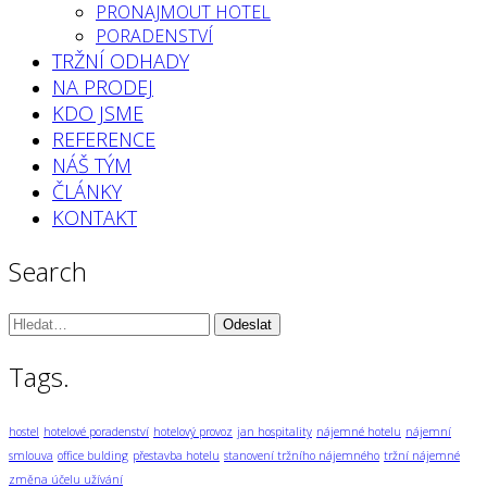
PRONAJMOUT HOTEL
PORADENSTVÍ
TRŽNÍ ODHADY
NA PRODEJ
KDO JSME
REFERENCE
NÁŠ TÝM
ČLÁNKY
KONTAKT
Search
Vyhledávání:
Tags.
hostel
hotelové poradenství
hotelový provoz
jan hospitality
nájemné hotelu
nájemní
smlouva
office bulding
přestavba hotelu
stanovení tržního nájemného
tržní nájemné
změna účelu užívání